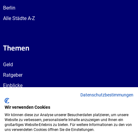
Berlin
Alle Städte A-Z
Themen
Geld
Ratgeber
Einblicke
Datenschutzbestimmungen
Ausbildungswege
Berufswahl
Wir verwenden Cookies
Wir können diese zur Analyse unserer Besucherdaten platzieren, um unsere
Website zu verbessern, personalisierte Inhalte anzuzeigen und Ihnen ein
großartiges Website-Erlebnis zu bieten. Für weitere Informationen zu den von
uns verwendeten Cookies öffnen Sie die Einstellungen.
Copyright © 2026 UmspannwerX Zukunft