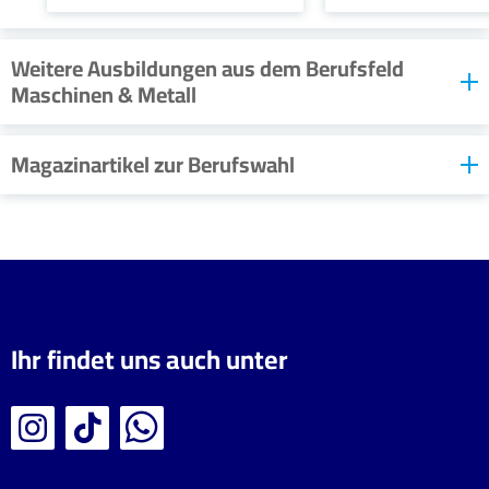
Weitere Ausbildungen aus dem Berufsfeld
Maschinen & Metall
Magazinartikel zur Berufswahl
Maschinen- und
Ihr findet uns auch unter
Anlagenmechanik
Anlagenführer/in
Studium oder Ausbildung
Welche Schulfächer
– Wo ist das Gehalt
nutzen dir in der
größer? Was verspricht
Ausbildung?
mehr Erfolg nach dem
Berufsfeld Maschinen & Metall
Abitur?