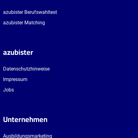
azubister Berufswahltest
azubister Matching
Die beliebtesten
Die 10 bestbezahlten
Ausbildungen mit
Ausbildungsberufe
Hauptschulabschluss
azubister
Datenschutzhinweise
Impressum
Jobs
Das passende Studium
Unternehmen
zur Ausbildung finden
Ausbildungsmarketing