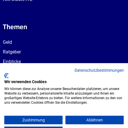
Themen
Geld
Ratgeber
Einblicke
Datenschutzbestimmungen
Ausbildungswege
Berufswahl
Wir verwenden Cookies
Wir können diese zur Analyse unserer Besucherdaten platzieren, um unsere
Website zu verbessern, personalisierte Inhalte anzuzeigen und Ihnen ein
großartiges Website-Erlebnis zu bieten. Für weitere Informationen zu den von
uns verwendeten Cookies öffnen Sie die Einstellungen.
Copyright © 2026 UmspannwerX Zukunft
GmbH. Alle Rechte vorbehalten.
Zustimmung
Ablehnen