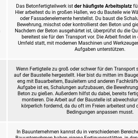
Das Betonfertigteilwerk ist
der häufigste Arbeitsplatz
für
Hier arbeitest du in großen Hallen, wo du Bauteile wie W
oder Fassadenelemente herstellst. Du baust die Schalu
Bewehrung, mischst oder kontrollierst den Beton und gie
n
Nachdem der Beton ausgehärtet ist, überprüfst du die Qua
bereitest sie für den Transport vor. Die Arbeit findet in
Umfeld statt, mit modernen Maschinen und Werkzeugen,
Aufgaben unterstützen.
Wenn Fertigteile zu groß oder schwer für den Transport s
auf der Baustelle hergestellt. Hier bist du mitten im Bau
eng mit Bauarbeitern, Bauleitern und anderen Fachkrä
Aufgabe ist es, Schalungen aufzubauen, die Bewehrung
Beton zu gießen. Außerdem hilfst du dabei, bereits ferti
montieren. Die Arbeit auf der Baustelle ist abwechslu
körperlich fordernd, da du oft im Freien arbeitest und
Bedingungen anpassen musst.
In Bauunternehmen kannst du in verschiedenen Bereiche
Bauunternehmen haben eigene Fertigungsstätten, in denen