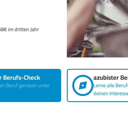
68€ im dritten Jahr
r Berufs-Check
azubister Be
n Beruf genauer unter
Lerne alle Beruf
deinen Interess