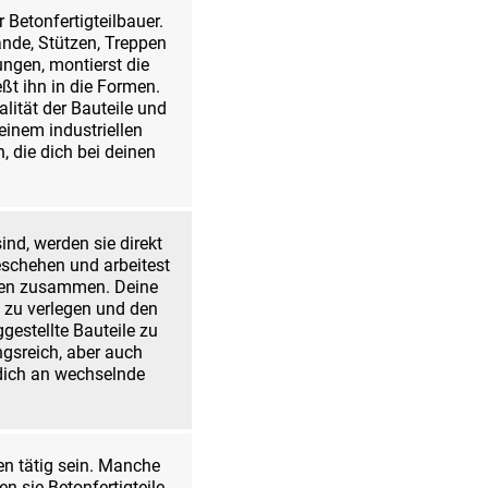
 Betonfertigteilbauer.
ände, Stützen, Treppen
ngen, montierst die
ßt ihn in die Formen.
lität der Bauteile und
 einem industriellen
 die dich bei deinen
ind, werden sie direkt
geschehen und arbeitest
ften zusammen. Deine
 zu verlegen und den
ggestellte Bauteile zu
ngsreich, aber auch
 dich an wechselnde
n tätig sein. Manche
 sie Betonfertigteile