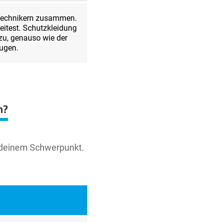
r Technikern zusammen.
itest. Schutzkleidung
u, genauso wie der
ugen.
n?
h deinem Schwerpunkt.