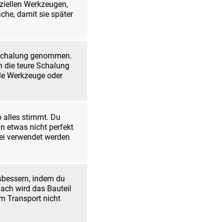
eziellen Werkzeugen,
äche, damit sie später
r Schalung genommen.
ch die teure Schalung
le Werkzeuge oder
b alles stimmt. Du
nn etwas nicht perfekt
rei verwendet werden
sbessern, indem du
ach wird das Bauteil
im Transport nicht