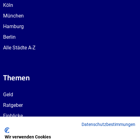
Köln
München
Hamburg
Berlin
Alle Städte A-Z
Themen
Geld
Ratgeber
Einblicke
Datenschutzbestimmungen
Ausbildungswege
Berufswahl
Wir verwenden Cookies