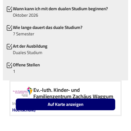
Wann kann ich mit dem dualen Studium beginnen?
Oktober 2026
Wie lange dauert das duale Studium?
7 Semester
Art der Ausbildung
Duales Studium
Offene Stellen
1
Ev.-luth. Kinder- und
Familienzentrum Zachäus Waggum
In Kooperation mit
IU Duales Studium (Internationale
Auf Karte anzeigen
Hochschule)
Leaflet
OpenStreetMap2
+
−