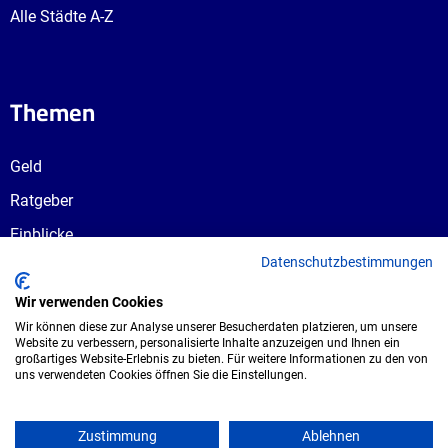
Alle Städte A-Z
Themen
Geld
Ratgeber
Einblicke
Datenschutzbestimmungen
Ausbildungswege
Berufswahl
Wir verwenden Cookies
Wir können diese zur Analyse unserer Besucherdaten platzieren, um unsere
Website zu verbessern, personalisierte Inhalte anzuzeigen und Ihnen ein
großartiges Website-Erlebnis zu bieten. Für weitere Informationen zu den von
uns verwendeten Cookies öffnen Sie die Einstellungen.
Copyright © 2026 UmspannwerX Zukunft
GmbH. Alle Rechte vorbehalten.
Zustimmung
Ablehnen