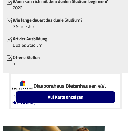
Wann kann ich mit dem dualen Studium beginnen?
2026
Wie lange dauert das duale Studium?
7 Semester
Art der Ausbildung
Duales Studium
Offene Stellen
1
Diasporahaus Bietenhausen e.V.
In Kooperation mit
IU Duales Studium (Internationale
Auf Karte anzeigen
Hochschule)
Leaflet
OpenStreetMap2
+
−