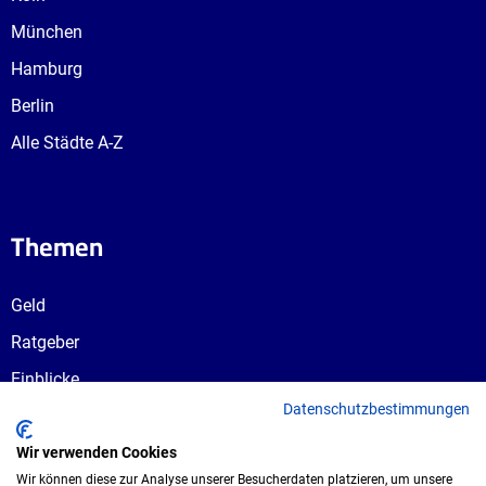
München
Hamburg
Berlin
Alle Städte A-Z
Themen
Geld
Ratgeber
Einblicke
Datenschutzbestimmungen
Ausbildungswege
Berufswahl
Wir verwenden Cookies
Wir können diese zur Analyse unserer Besucherdaten platzieren, um unsere