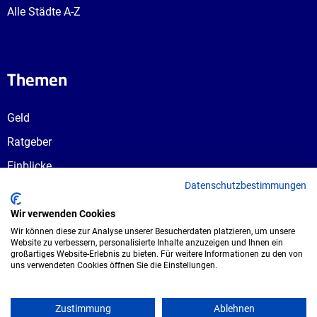
Alle Städte A-Z
Themen
Geld
Ratgeber
Einblicke
Datenschutzbestimmungen
Ausbildungswege
Berufswahl
Wir verwenden Cookies
Wir können diese zur Analyse unserer Besucherdaten platzieren, um unsere
Website zu verbessern, personalisierte Inhalte anzuzeigen und Ihnen ein
großartiges Website-Erlebnis zu bieten. Für weitere Informationen zu den von
uns verwendeten Cookies öffnen Sie die Einstellungen.
Copyright © 2026 UmspannwerX Zukunft
GmbH. Alle Rechte vorbehalten.
Zustimmung
Ablehnen