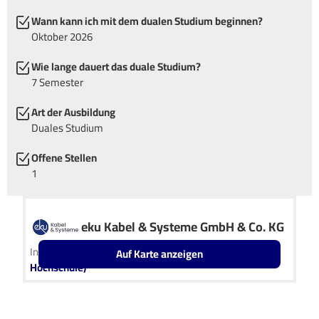
Wann kann ich mit dem dualen Studium beginnen?
Oktober 2026
Wie lange dauert das duale Studium?
7 Semester
Art der Ausbildung
Duales Studium
Offene Stellen
1
eku Kabel & Systeme GmbH & Co. KG
In Kooperation mit
IU Duales Studium (Internationale
Auf Karte anzeigen
Hochschule)
Leaflet
OpenStreetMap2
+
−