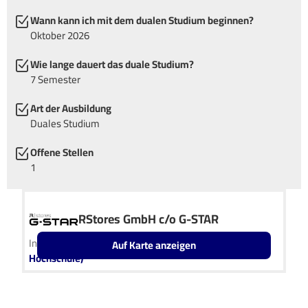
Wann kann ich mit dem dualen Studium beginnen?
Oktober 2026
Wie lange dauert das duale Studium?
7 Semester
Art der Ausbildung
Duales Studium
Offene Stellen
1
RStores GmbH c/o G-STAR
In Kooperation mit
IU Duales Studium (Internationale
Auf Karte anzeigen
Hochschule)
Leaflet
OpenStreetMap2
+
−