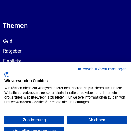
Themen
Geld
Ratgeber
Einblicke
Datenschutzbestimmungen
Ausbildungswege
Berufswahl
Wir verwenden Cookies
Wir können diese zur Analyse unserer Besucherdaten platzieren, um unsere
Website zu verbessern, personalisierte Inhalte anzuzeigen und Ihnen ein
großartiges Website-Erlebnis zu bieten. Für weitere Informationen zu den von
uns verwendeten Cookies öffnen Sie die Einstellungen.
Copyright © 2026 UmspannwerX Zukunft
GmbH. Alle Rechte vorbehalten.
Zustimmung
Ablehnen