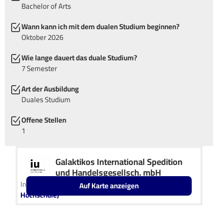
Bachelor of Arts
Wann kann ich mit dem dualen Studium beginnen?
Oktober 2026
Wie lange dauert das duale Studium?
7 Semester
Art der Ausbildung
Duales Studium
Offene Stellen
1
Galaktikos International Spedition
und Handelsgesellsch. mbH
In Kooperation mit
IU Duales Studium (Internationale
Auf Karte anzeigen
Hochschule)
Leaflet
OpenStreetMap2
+