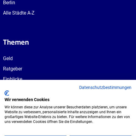
Berlin
Alle Städte A-Z
Themen
Geld
Ratgeber
Einblicke
Datenschutzbestimmungen
Ausbildungswege
Berufswahl
Wir verwenden Cookies
Wir können diese zur Analyse unserer Besucherdaten platzieren, um unsere
Website zu verbessern, personalisierte Inhalte anzuzeigen und Ihnen ein
großartiges Website-Erlebnis zu bieten. Für weitere Informationen zu den von
uns verwendeten Cookies öffnen Sie die Einstellungen.
Copyright © 2026 UmspannwerX Zukunft