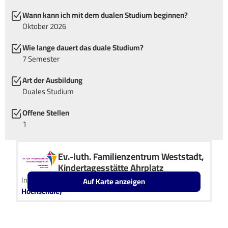
Wann kann ich mit dem dualen Studium beginnen?
Oktober 2026
Wie lange dauert das duale Studium?
7 Semester
Art der Ausbildung
Duales Studium
Offene Stellen
1
Ev.-luth. Familienzentrum Weststadt,
Kindertagesstätte Ahrplatz
In Kooperation mit
IU Duales Studium (Internationale
Auf Karte anzeigen
Hochschule)
Leaflet
OpenStreetMap2
+
−