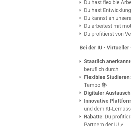
Du hast flexible Arb
Du hast Entwicklung
Du kannst an unser
Du arbeitest mit mo
Du profitierst von 
Bei der IU - Virtuelle
Staatlich anerkann
beruflich durch
Flexibles Studieren
Tempo 📚
Digitaler Austausch
Innovative Plattfor
und dem KI‑Lernass
Rabatte
: Du profiti
Partnern der IU ⚡️