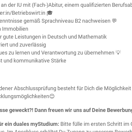
an der IU mit (Fach-)Abitur, einem qualifizierten Berufsa
er:in/Betriebswirt:in 🎓
enntnisse gemäß Sprachniveau B2 nachweisen 💬
n Immobilien
hr gute Leistungen in Deutsch und Mathematik
riert und zuverlässig
eues zu lernen und Verantwortung zu übernehmen 💡
st und kommunikative Stärke
ndener Abschlussprüfung besteht für Dich die Möglichkei
icklungsmöglichkeiten😊
esse geweckt?! Dann freuen wir uns auf Deine Bewerbun
ür ein duales myStudium:
Bitte fülle im ersten Schritt im
us. Im Anschluss erhältst Du Zugang zu unserem Bewerb