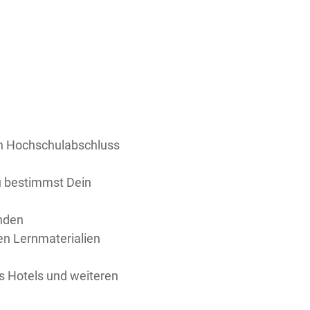
en Hochschulabschluss
u bestimmst Dein
enden
en Lernmaterialien
rs Hotels und weiteren