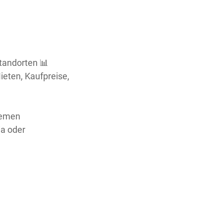
tandorten 📊
ieten, Kaufpreise,
temen
ia oder