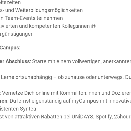
eitszeiten
s- und Weiterbildungsmöglichkeiten
en Team-Events teilnehmen
tivierten und kompetenten Kolleg:innen 👫
Vergünstigungen
r Campus:
ter Abschluss
: Starte mit einem vollwertigen, anerkannt
: Lerne ortsunabhängig – ob zuhause oder unterwegs. D
:
Vernetze Dich online mit Kommiliton:innen und Dozier
men
: Du lernst eigenständig auf myCampus mit innovativ
istenten Syntea
erst von attraktiven Rabatten bei UNiDAYS, Spotify, 25hou