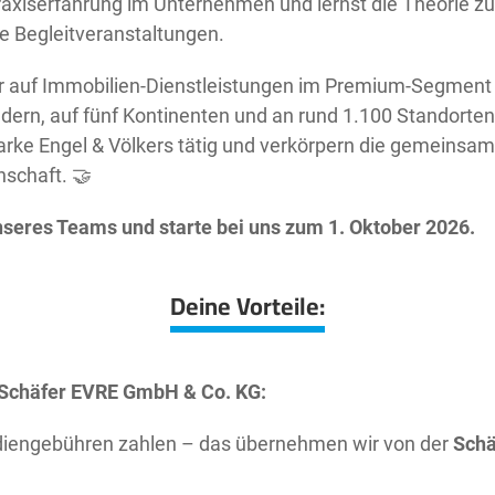
xiserfahrung im Unternehmen und lernst die Theorie zu 1
le Begleitveranstaltungen.
ir auf Immobilien-Dienstleistungen im Premium-Segment s
ändern, auf fünf Kontinenten und an rund 1.100 Standorte
arke Engel & Völkers tätig und verkörpern die gemeinsa
nschaft. 🤝
nseres Teams und starte bei uns zum 1. Oktober
2026.
Deine Vorteile:
 Schäfer EVRE GmbH & Co. KG:
diengebühren zahlen – das übernehmen wir von der
Schä