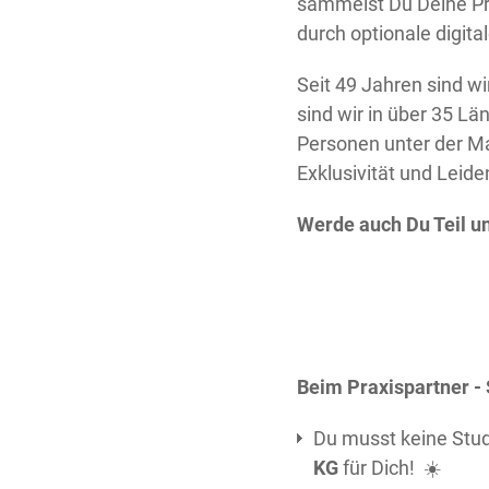
sammelst Du Deine Pra
durch optionale digita
Seit 49 Jahren sind w
sind wir in über 35 L
Personen unter der M
Exklusivität und Leide
Werde
auch Du Teil u
Beim Praxispartner -
Du musst keine Stu
KG
für Dich! ☀️