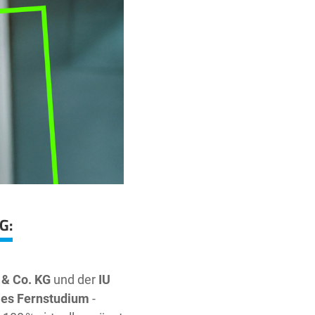
KG
:
& Co. KG
und der
IU
ales Fernstudium
-