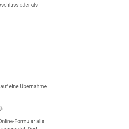
bschluss oder als
t auf eine Übernahme
g.
 Online-Formular alle
ungsportal. Dort