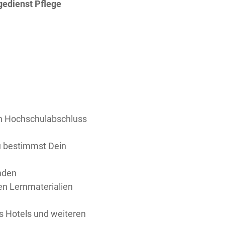
gedienst Pflege
en Hochschulabschluss
u bestimmst Dein
enden
en Lernmaterialien
rs Hotels und weiteren