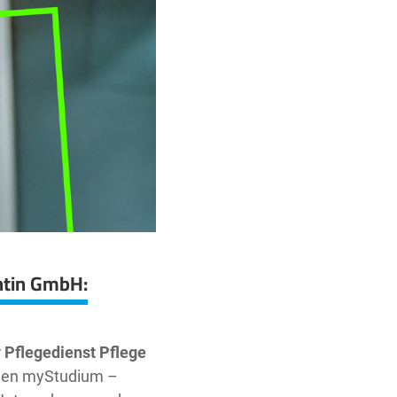
ntin GmbH:
r
Pflegedienst Pflege
len myStudium –