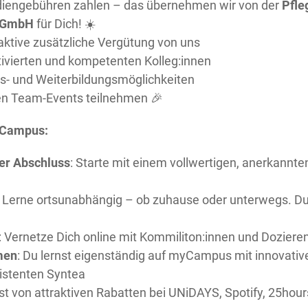
diengebühren zahlen – das übernehmen wir von der
Pfle
n GmbH
für Dich! ☀️
raktive zusätzliche Vergütung von uns
tivierten und kompetenten Kolleg:innen
s- und Weiterbildungsmöglichkeiten
en Team-Events teilnehmen 🎉
r Campus:
ter Abschluss
: Starte mit einem vollwertigen, anerkannt
: Lerne ortsunabhängig – ob zuhause oder unterwegs. D
: Vernetze Dich online mit Kommiliton:innen und Dozier
men
: Du lernst eigenständig auf myCampus mit innovativ
istenten Syntea
erst von attraktiven Rabatten bei UNiDAYS, Spotify, 25hou