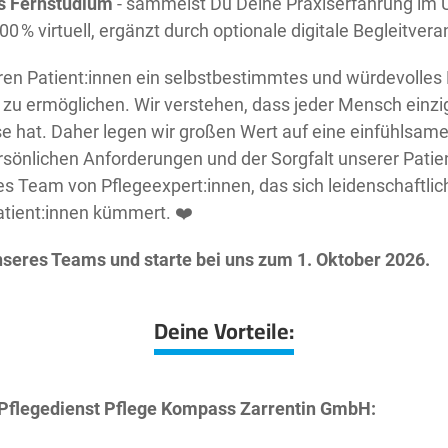
es Fernstudium
- sammelst Du Deine Praxiserfahrung im
00 % virtuell, ergänzt durch optionale digitale Begleitver
eren Patient:innen ein selbstbestimmtes und würdevolles 
u ermöglichen. Wir verstehen, dass jeder Mensch einziga
sse hat. Daher legen wir großen Wert auf eine einfühls
rsönlichen Anforderungen und der Sorgfalt unserer Patien
tes Team von Pflegeexpert:innen, das sich leidenschaftli
atient:innen kümmert. ❤️
nseres Teams und starte bei uns zum 1. Oktober
2026.
Deine Vorteile:
 Pflegedienst Pflege Kompass Zarrentin GmbH: