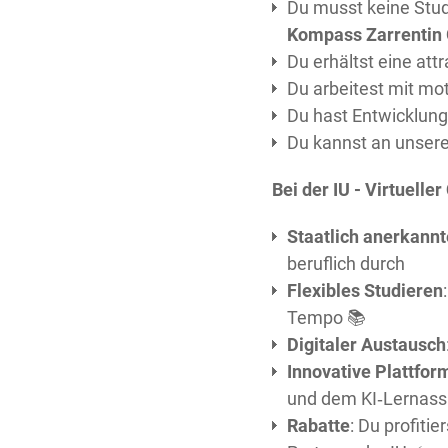
Du musst keine Stu
Kompass Zarrenti
Du erhältst eine att
Du arbeitest mit mo
Du hast Entwicklung
Du kannst an unser
Bei der IU - Virtuelle
Staatlich anerkann
beruflich durch
Flexibles Studieren
Tempo 📚
Digitaler Austausch
Innovative Plattfor
und dem KI‑Lernass
Rabatte
: Du profiti