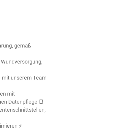
nährung, gemäß
ei Wundversorgung,
am mit unserem Team
ten mit
nen Datenpflege 📑
ntenschnittstellen,
imieren ⚡️