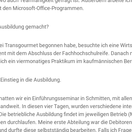
 wo auch Teamfähigkeit gefragt ist. Außerdem arbeite ic
t den Microsoft-Office-Programmen.
 Ausbildung gemacht?
 bei Transgourmet begonnen habe, besuchte ich eine Wirt
nt mit dem Abschluss der Fachhochschulreife. Danach 
 ich ein viermonatiges Praktikum im kaufmännischen Ber
Einstieg in die Ausbildung.
 hatten wir ein Einführungsseminar in Schmitten, mit al
andweit. In diesen vier Tagen, wurden verschiedene int
ie betriebliche Ausbildung findet im jeweiligen Betrieb (
en durchlaufen. Meine erste Abteilung war die Debitore
nd durfte diese selbstständig bearbeiten. Falls ich Frag