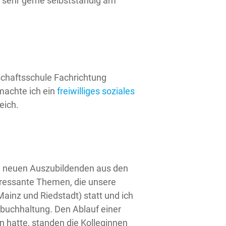
h sehr gerne selbstständig am
schaftsschule Fachrichtung
machte ich ein
freiwilliges soziales
eich.
len neuen Auszubildenden aus den
eressante Themen, die unsere
Mainz und Riedstadt) statt und ich
nbuchhaltung. Den Ablauf einer
en hatte, standen die Kolleginnen