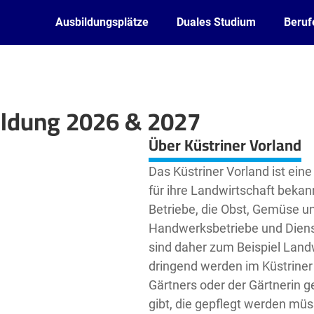
Ausbildungsplätze
Duales Studium
Beruf
bildung 2026 & 2027
Leaflet
| ©
OpenStreetMap2
contributors
Über Küstriner Vorland
Das Küstriner Vorland ist ein
für ihre Landwirtschaft bekannt
Betriebe, die Obst, Gemüse 
Handwerksbetriebe und Dienst
sind daher zum Beispiel Land
dringend werden im Küstriner
Gärtners oder der Gärtnerin g
gibt, die gepflegt werden müs