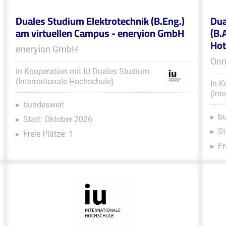
Duales Studium Elektrotechnik (B.Eng.)
Dua
am virtuellen Campus - eneryion GmbH
(B.
Hot
eneryion GmbH
Onn
In Kooperation mit IU Duales Studium
(Internationale Hochschule)
In K
(Int
bundesweit
b
Start: Oktober 2026
St
Freie Plätze: 1
Fr