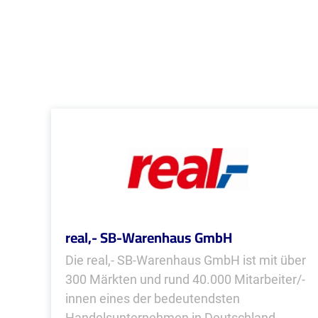
real,- SB-Warenhaus GmbH
Die real,- SB-Warenhaus GmbH ist mit über
300 Märkten und rund 40.000 Mitarbeiter/-
innen eines der bedeutendsten
Handelsunternehmen in Deutschland...