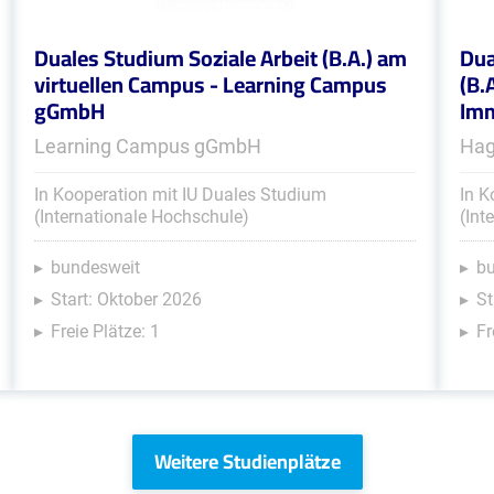
Duales Studium Soziale Arbeit (B.A.) am
Dua
virtuellen Campus - Learning Campus
(B.
gGmbH
Imm
Learning Campus gGmbH
Hag
In Kooperation mit IU Duales Studium
In K
(Internationale Hochschule)
(Int
bundesweit
b
Start: Oktober 2026
St
Freie Plätze: 1
Fr
Weitere Studienplätze