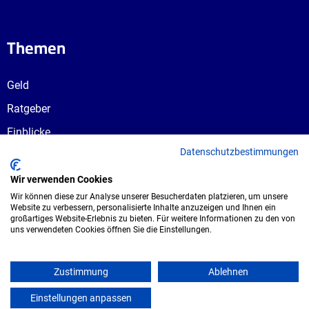
Themen
Geld
Ratgeber
Einblicke
Datenschutzbestimmungen
Ausbildungswege
Berufswahl
Wir verwenden Cookies
Wir können diese zur Analyse unserer Besucherdaten platzieren, um unsere
Website zu verbessern, personalisierte Inhalte anzuzeigen und Ihnen ein
großartiges Website-Erlebnis zu bieten. Für weitere Informationen zu den von
uns verwendeten Cookies öffnen Sie die Einstellungen.
Copyright © 2026 UmspannwerX Zukunft
GmbH. Alle Rechte vorbehalten.
Zustimmung
Ablehnen
Einstellungen anpassen