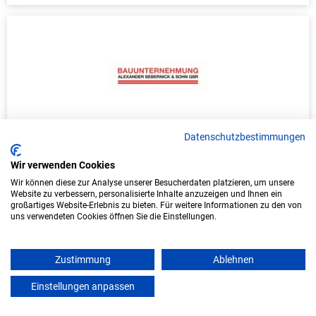
Ausbildung: Maurer/in
Datenschutzbestimmungen
Bauunternehmung A. Bebernick & Sohn GbR
Wir verwenden Cookies
Wir können diese zur Analyse unserer Besucherdaten platzieren, um unsere
Website zu verbessern, personalisierte Inhalte anzuzeigen und Ihnen ein
Illingen, Württemberg
großartiges Website-Erlebnis zu bieten. Für weitere Informationen zu den von
uns verwendeten Cookies öffnen Sie die Einstellungen.
Start: 2027
Freie Plätze: 1
Zustimmung
Ablehnen
Einstellungen anpassen
mein azubister
Weitere Ausbildungsplätze