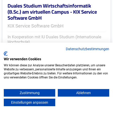
Duales Studium Wirtschaftsinformatik
(B.Sc.) am virtuellen Campus - KIX Service
Software GmbH
KIX Service Software GmbH
In Kooperation mit IU Duales Studium (Internationale
Hochschule)
Datenschutzbestimmungen
bundesweit
Wir verwenden Cookies
Start: Oktober 2026
Wir können diese zur Analyse unserer Besucherdaten platzieren, um unsere
Freie Plätze: 1
Website zu verbessern, personalisierte Inhalte anzuzeigen und Ihnen ein
großartiges Website-Erlebnis zu bieten. Für weitere Informationen zu den von
uns verwendeten Cookies öffnen Sie die Einstellungen.
Zustimmung
Ablehnen
Einstellungen anpassen
mein azubister