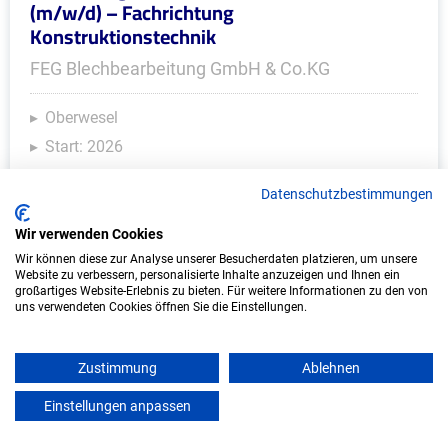
(m/w/d) – Fachrichtung
Konstruktionstechnik
FEG Blechbearbeitung GmbH & Co.KG
Oberwesel
Start: 2026
Datenschutzbestimmungen
Wir verwenden Cookies
Wir können diese zur Analyse unserer Besucherdaten platzieren, um unsere
Website zu verbessern, personalisierte Inhalte anzuzeigen und Ihnen ein
großartiges Website-Erlebnis zu bieten. Für weitere Informationen zu den von
uns verwendeten Cookies öffnen Sie die Einstellungen.
Ausbildung zum Konstruktionsmechaniker
Zustimmung
Ablehnen
(m/w/d) Fachrichtung Feinblechbau
Einstellungen anpassen
mein azubister
FEG Blechbearbeitung GmbH & Co.KG