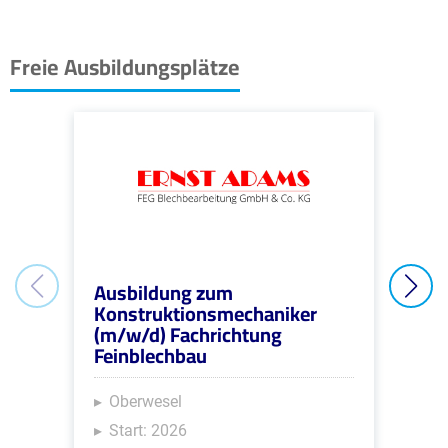
+
−
Freie Ausbildungsplätze
Ausbildung zum
Aus
Konstruktionsmechaniker
Met
(m/w/d) Fachrichtung
Fac
Feinblechbau
Kon
Oberwesel
Ob
Start: 2026
St