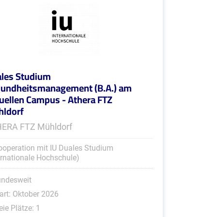
les Studium
undheitsmanagement (B.A.) am
tuellen Campus - Athera FTZ
ldorf
ERA FTZ Mühldorf
ooperation mit IU Duales Studium
ernationale Hochschule)
undesweit
art: Oktober 2026
eie Plätze: 1