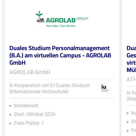
Duales Studium Personalmanagement
Dua
(B.A.) am virtuellen Campus - AGROLAB
Ges
GmbH
vir
Müh
AGROLAB GmbH
ATH
In Kooperation mit IU Duales Studium
(Internationale Hochschule)
In K
(Int
bundesweit
b
Start: Oktober 2026
St
Freie Plätze: 1
Fr