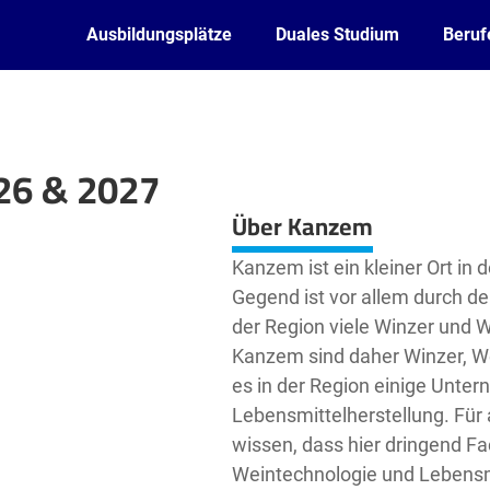
Ausbildungsplätze
Duales Studium
Beruf
26 & 2027
Leaflet
| ©
OpenStreetMap2
contributors
Über Kanzem
Kanzem ist ein kleiner Ort in 
Gegend ist vor allem durch d
der Region viele Winzer und W
Kanzem sind daher Winzer, W
es in der Region einige Unte
Lebensmittelherstellung. Für
wissen, dass hier dringend F
Weintechnologie und Lebensm