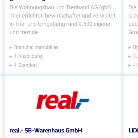
Die Wohnungsbau und Treuhand AG (gbt)
Die
Trier errichtet, bewirtschaftet und verwaltet
sic
in Trier und Umgebung rund 9.500 eigene
bed
und fremde...
Gro
Branche: Immobilien
Br
1 Ausbildung
3
1 Standort
4 
real,- SB-Warenhaus GmbH
LID