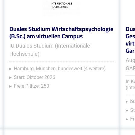
Duales Studium Wirtschaftspsychologie
Dua
(B.Sc.) am virtuellen Campus
Ges
vir
IU Duales Studium (Internationale
Gar
Hochschule)
Aug
GA
Hamburg, München, bundesweit (4 weitere)
Start: Oktober 2026
In K
Freie Plätze: 250
(Int
b
St
Fr