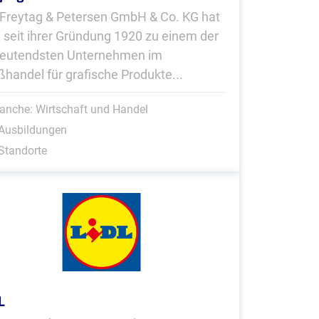
 Freytag & Petersen GmbH & Co. KG hat
h seit ihrer Gründung 1920 zu einem der
eutendsten Unternehmen im
ßhandel für grafische Produkte...
anche: Wirtschaft und Handel
 Ausbildungen
Standorte
L