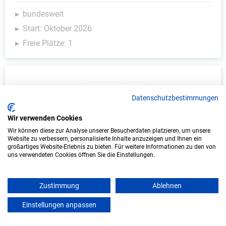
bundesweit
Start: Oktober 2026
Freie Plätze: 1
Datenschutzbestimmungen
Wir verwenden Cookies
Wir können diese zur Analyse unserer Besucherdaten platzieren, um unsere
Website zu verbessern, personalisierte Inhalte anzuzeigen und Ihnen ein
großartiges Website-Erlebnis zu bieten. Für weitere Informationen zu den von
Duales Studium Informatik (B.Sc.) am
uns verwendeten Cookies öffnen Sie die Einstellungen.
virtuellen Campus - Vereinigte
Hagelversicherung VVaG
Zustimmung
Ablehnen
Vereinigte Hagelversicherung VVaG
Einstellungen anpassen
mein azubister
In Kooperation mit IU Duales Studium (Internationale