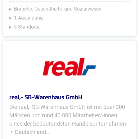
Branche: Gesundheits- und Sozialwesen
1 Ausbildung
5 Standorte
real,- SB-Warenhaus GmbH
Die real,- SB-Warenhaus GmbH ist mit über 300
Märkten und rund 40.000 Mitarbeiter/-innen
eines der bedeutendsten Handelsunternehmen
in Deutschland...