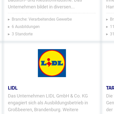
Unternehmen bildet in diversen...
Han
Branche: Verarbeitendes Gewerbe
Br
6 Ausbildungen
1
3 Standorte
31
LIDL
TAR
Das Unternehmen LIDL GmbH & Co. KG
Die
engagiert sich als Ausbildungsbetrieb in
Gen
Großbeeren, Brandenburg. Weitere
der