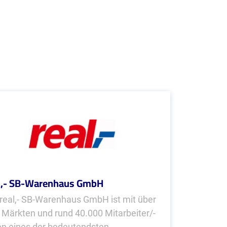
l,- SB-Warenhaus GmbH
 real,- SB-Warenhaus GmbH ist mit über
 Märkten und rund 40.000 Mitarbeiter/-
en eines der bedeutendsten