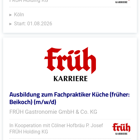
FRÜH Holding KG
Köln
Start: 01.08.2026
Ausbildung zum Fachpraktiker Küche (früher:
Beikoch) (m/w/d)
FRÜH Gastronomie GmbH & Co. KG
In Kooperation mit Cölner Hofbräu P. Josef
FRÜH Holding KG