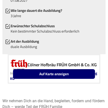
01.08.2027
Wie lange dauert die Ausbildung?
3 Jahre
Erwünschter Schulabschluss
Kein bestimmter Schulabschluss erforderlich
Art der Ausbildung
duale Ausbildung
Cölner Hofbräu FRÜH GmbH & Co. KG
In Kooperation mit
Cölner Hofbräu P. Josef FRÜH Holding
Auf Karte anzeigen
KG
Leaflet
OpenStreetMap2
+
−
Wir nehmen Dich an die Hand, begleiten, fordern und fördern
Dich – werde Teil der FRÜH Familie