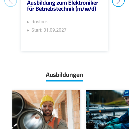
Ausbildung zum Elektroniker
Aus
für Betriebstechnik (m/w/d)
Umw
für
Abw
Rostock
Start: 01.09.2027
Ro
St
Ausbildungen