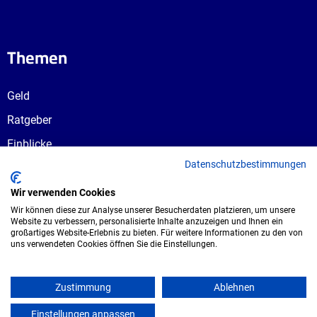
Themen
Geld
Ratgeber
Einblicke
Datenschutzbestimmungen
Ausbildungswege
Berufswahl
Wir verwenden Cookies
Wir können diese zur Analyse unserer Besucherdaten platzieren, um unsere
Website zu verbessern, personalisierte Inhalte anzuzeigen und Ihnen ein
großartiges Website-Erlebnis zu bieten. Für weitere Informationen zu den von
uns verwendeten Cookies öffnen Sie die Einstellungen.
Copyright © 2026 UmspannwerX Zukunft
GmbH. Alle Rechte vorbehalten.
Zustimmung
Ablehnen
Einstellungen anpassen