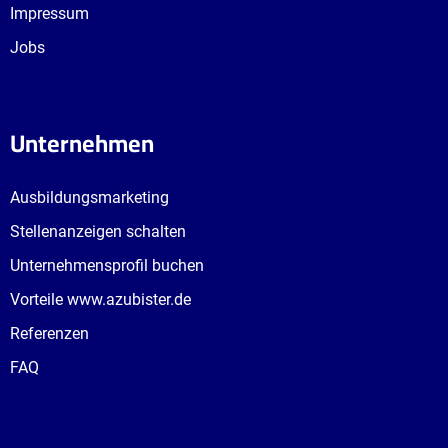
Impressum
Jobs
Condrobs e.V.
Aus einer Selbsthilfeinitiative entstanden,
Unternehmen
arbeiten heute bei Condrobs mehr ais 900
Mitarbeiter:innen an über 70 Einrichtungen. Als...
Ausbildungsmarketing
Branche: Gesundheits- und Sozialwesen
Stellenanzeigen schalten
4 Ausbildungen
Unternehmensprofil buchen
1 Standort
Vorteile www.azubister.de
Referenzen
FAQ