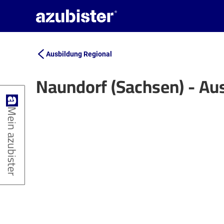
Ausbildung Regional
Naundorf (Sachsen) - Au
+
Mein azubister
−