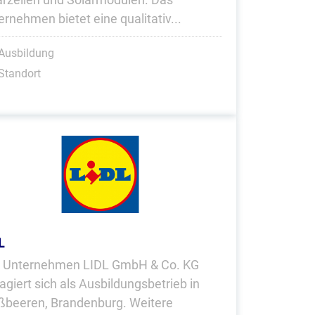
ernehmen bietet eine qualitativ...
Ausbildung
Standort
L
 Unternehmen LIDL GmbH & Co. KG
agiert sich als Ausbildungsbetrieb in
ßbeeren, Brandenburg. Weitere