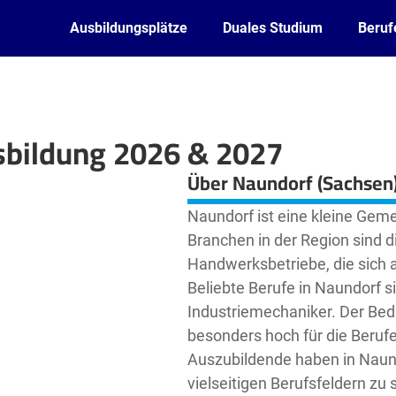
Ausbildungsplätze
Duales Studium
Beruf
sbildung 2026 & 2027
Leaflet
| ©
OpenStreetMap2
contributors
Über Naundorf (Sachsen
Naundorf ist eine kleine Gem
Branchen in der Region sind d
Handwerksbetriebe, die sich 
Beliebte Berufe in Naundorf 
Industriemechaniker. Der Beda
besonders hoch für die Beruf
Auszubildende haben in Naund
vielseitigen Berufsfeldern zu