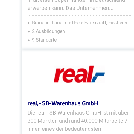
erwerben kann. Das Unternehmen...
Branche: Land- und Forstwirtschaft, Fischerei
2 Ausbildungen
9 Standorte
real,- SB-Warenhaus GmbH
Die real,- SB-Warenhaus GmbH ist mit über
300 Märkten und rund 40.000 Mitarbeiter/-
innen eines der bedeutendsten