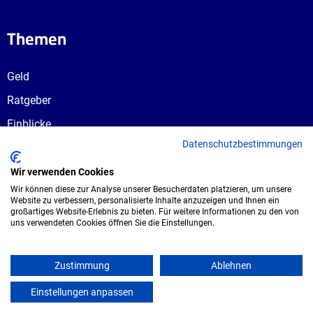
Themen
Geld
Ratgeber
Einblicke
Datenschutzbestimmungen
Ausbildungswege
Berufswahl
Wir verwenden Cookies
Wir können diese zur Analyse unserer Besucherdaten platzieren, um unsere
Website zu verbessern, personalisierte Inhalte anzuzeigen und Ihnen ein
großartiges Website-Erlebnis zu bieten. Für weitere Informationen zu den von
uns verwendeten Cookies öffnen Sie die Einstellungen.
Copyright © 2026 UmspannwerX Zukunft
GmbH. Alle Rechte vorbehalten.
Zustimmung
Ablehnen
Einstellungen anpassen
mein azubister