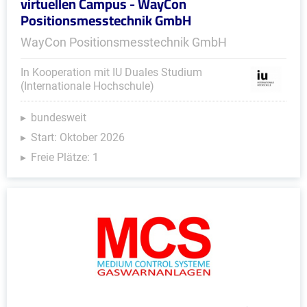
virtuellen Campus - WayCon
Positionsmesstechnik GmbH
WayCon Positionsmesstechnik GmbH
In Kooperation mit IU Duales Studium
(Internationale Hochschule)
bundesweit
Start: Oktober 2026
Freie Plätze: 1