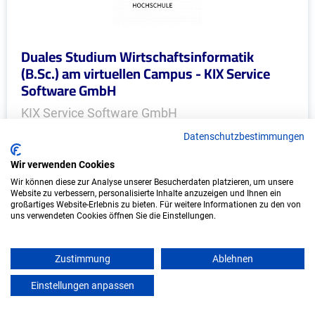
Duales Studium Wirtschaftsinformatik
(B.Sc.) am virtuellen Campus - KIX Service
Software GmbH
KIX Service Software GmbH
Datenschutzbestimmungen
In Kooperation mit IU Duales Studium (Internationale
Hochschule)
Wir verwenden Cookies
Wir können diese zur Analyse unserer Besucherdaten platzieren, um unsere
bundesweit
Website zu verbessern, personalisierte Inhalte anzuzeigen und Ihnen ein
großartiges Website-Erlebnis zu bieten. Für weitere Informationen zu den von
Start: Oktober 2026
uns verwendeten Cookies öffnen Sie die Einstellungen.
Freie Plätze: 1
Zustimmung
Ablehnen
Einstellungen anpassen
mein azubister