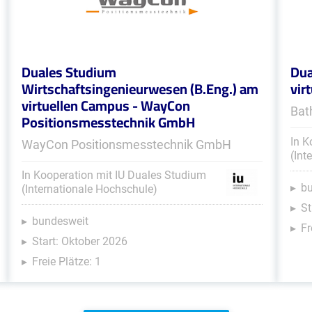
Duales Studium
Dua
Wirtschaftsingenieurwesen (B.Eng.) am
vir
virtuellen Campus - WayCon
Bat
Positionsmesstechnik GmbH
In K
WayCon Positionsmesstechnik GmbH
(Int
In Kooperation mit IU Duales Studium
b
(Internationale Hochschule)
St
bundesweit
Fr
Start: Oktober 2026
Freie Plätze: 1