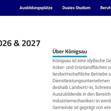
Ausbildungsplätze
Duales Studium
Beruf
026 & 2027
Leaflet
| ©
OpenStreetMap2
contributors
Über Königsau
Königsau ist eine idyllische 
Acker- und Grünlandflächen um
landwirtschaftliche Betriebe
Dienstleistungsunternehmen a
deshalb Landwirt/-in, Schreine
Auszubildende in den Bereic
Industriemechaniker/-in werde
Gemeinde ist geprägt von ein