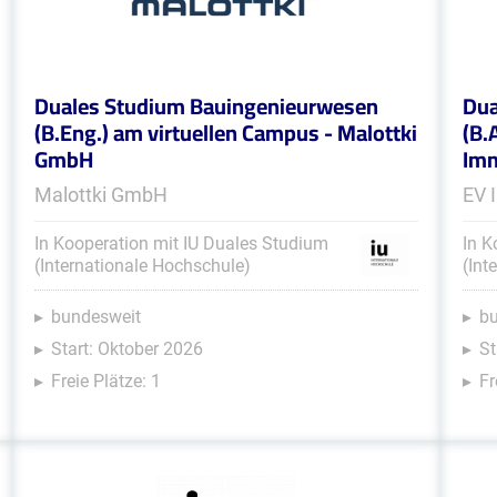
Duales Studium Bauingenieurwesen
Dua
(B.Eng.) am virtuellen Campus - Malottki
(B.
GmbH
Imm
Malottki GmbH
EV 
In Kooperation mit IU Duales Studium
In K
(Internationale Hochschule)
(Int
bundesweit
b
Start: Oktober 2026
St
Freie Plätze: 1
Fr