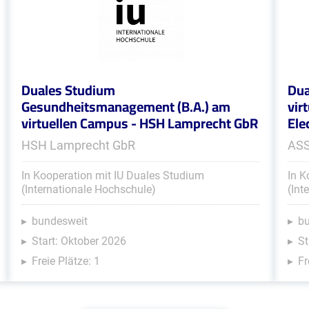
Duales Studium
Dua
Gesundheitsmanagement (B.A.) am
vir
virtuellen Campus - HSH Lamprecht GbR
Ele
HSH Lamprecht GbR
ASS
In Kooperation mit IU Duales Studium
In K
(Internationale Hochschule)
(Int
bundesweit
b
Start: Oktober 2026
St
Freie Plätze: 1
Fr