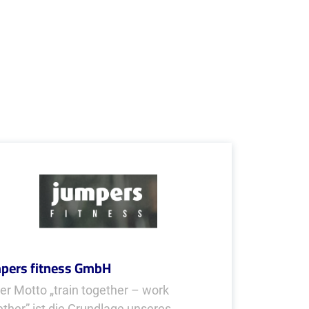
pers fitness GmbH
er Motto „train together – work
ether” ist die Grundlage unseres