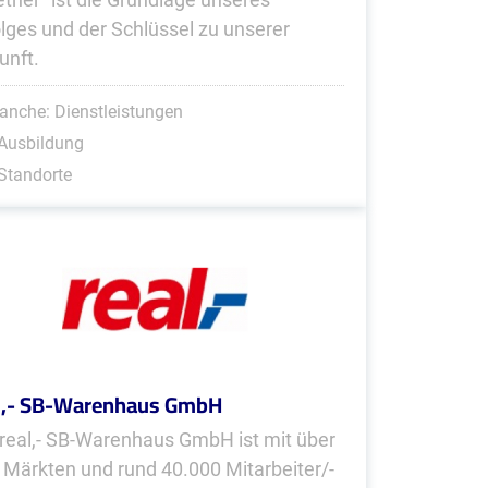
olges und der Schlüssel zu unserer
unft.
anche: Dienstleistungen
Ausbildung
Standorte
l,- SB-Warenhaus GmbH
 real,- SB-Warenhaus GmbH ist mit über
 Märkten und rund 40.000 Mitarbeiter/-