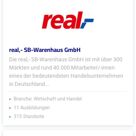
real,- SB-Warenhaus GmbH
Die real,- SB-Warenhaus GmbH ist mit über 300
Märkten und rund 40.000 Mitarbeiter/-innen
eines der bedeutendsten Handelsunternehmen
in Deutschland...
Branche: Wirtschaft und Handel
11 Ausbildungen
315 Standorte