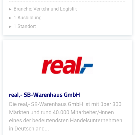
Branche: Verkehr und Logistik
1 Ausbildung
1 Standort
real,- SB-Warenhaus GmbH
Die real,- SB-Warenhaus GmbH ist mit über 300
Märkten und rund 40.000 Mitarbeiter/-innen
eines der bedeutendsten Handelsunternehmen
in Deutschland...