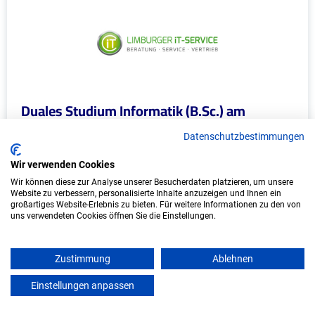
Duales Studium Informatik (B.Sc.) am
virtuellen Campus - Limburger IT-Service
Datenschutzbestimmungen
Limburger IT-Service
Wir verwenden Cookies
In Kooperation mit IU Duales Studium
Wir können diese zur Analyse unserer Besucherdaten platzieren, um unsere
Website zu verbessern, personalisierte Inhalte anzuzeigen und Ihnen ein
(Internationale Hochschule)
großartiges Website-Erlebnis zu bieten. Für weitere Informationen zu den von
uns verwendeten Cookies öffnen Sie die Einstellungen.
bundesweit
Start: Oktober 2026
Zustimmung
Ablehnen
Freie Plätze: 1
Einstellungen anpassen
mein azubister