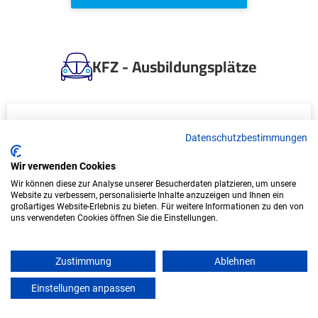
KFZ - Ausbildungsplätze
Datenschutzbestimmungen
Wir verwenden Cookies
Wir können diese zur Analyse unserer Besucherdaten platzieren, um unsere
Website zu verbessern, personalisierte Inhalte anzuzeigen und Ihnen ein
großartiges Website-Erlebnis zu bieten. Für weitere Informationen zu den von
uns verwendeten Cookies öffnen Sie die Einstellungen.
Ausbildung: Mechatroniker/in (m/w/d)
ALSTOM Transportation Germany GmbH
Zustimmung
Ablehnen
Einstellungen anpassen
Bautzen, Sachsen
mein azubister
Start: 2027