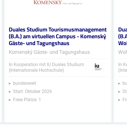
Duales Studium Tourismusmanagement
Dua
(B.A.) am virtuellen Campus - Komenský
(B.
Gäste- und Tagungshaus
Woh
Komenský Gäste- und Tagungshaus
Woh
In Kooperation mit IU Duales Studium
In K
(Internationale Hochschule)
(Int
bundesweit
b
Start: Oktober 2026
St
Freie Plätze: 1
Fr