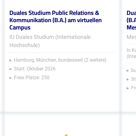
Duales Studium Public Relations &
Dua
Kommunikation (B.A.) am virtuellen
(B.
Campus
Mes
IU Duales Studium (Internationale
Mes
Hochschule)
In K
(Int
Hamburg, München, bundesweit (2 weitere)
Start: Oktober 2026
b
Freie Plätze: 250
St
Fr