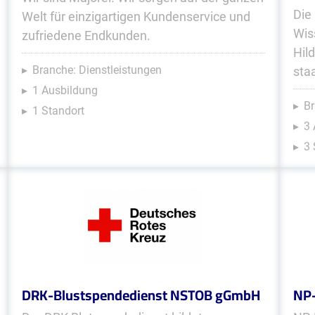
Die
Welt für einzigartigen Kundenservice und
Wis
zufriedene Endkunden.
Hil
Branche: Dienstleistungen
sta
1 Ausbildung
Br
1 Standort
3
3 
DRK-Blustspendedienst NSTOB gGmbH
NP