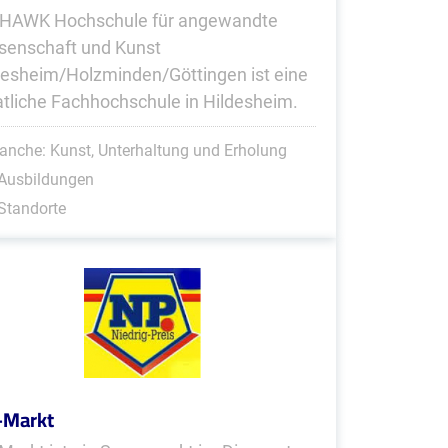
 HAWK Hochschule für angewandte
senschaft und Kunst
desheim/Holzminden/Göttingen ist eine
atliche Fachhochschule in Hildesheim.
anche: Kunst, Unterhaltung und Erholung
 Ausbildungen
Standorte
-Markt