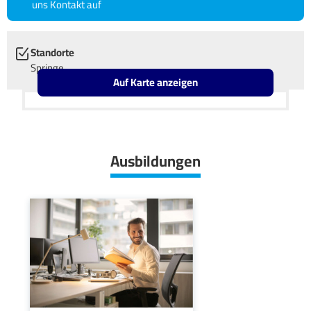
uns Kontakt auf
Standorte
Springe
Auf Karte anzeigen
Leaflet
OpenStreetMap2
+
−
Ausbildungen