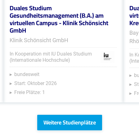
Duales Studium
Dua
Gesundheitsmanagement (B.A.) am
vir
virtuellen Campus - Klinik Schönsicht
Kre
GmbH
Bay
Klinik Schönsicht GmbH
Rhö
In Kooperation mit IU Duales Studium
In K
(Internationale Hochschule)
(Int
bundesweit
b
Start: Oktober 2026
St
Freie Plätze: 1
Fr
Weitere Studienplätze