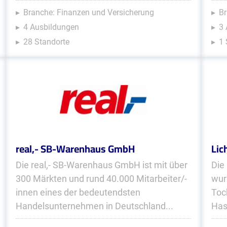
Branche: Finanzen und Versicherung
Br
4 Ausbildungen
3
28 Standorte
1 
real,- SB-Warenhaus GmbH
Lic
Die real,- SB-Warenhaus GmbH ist mit über
Die
300 Märkten und rund 40.000 Mitarbeiter/-
wur
innen eines der bedeutendsten
Toc
Handelsunternehmen in Deutschland...
Has