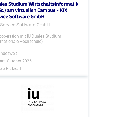
les Studium Wirtschaftsinformatik
Sc.) am virtuellen Campus - KIX
vice Software GmbH
 Service Software GmbH
ooperation mit IU Duales Studium
ernationale Hochschule)
undesweit
art: Oktober 2026
eie Plätze: 1