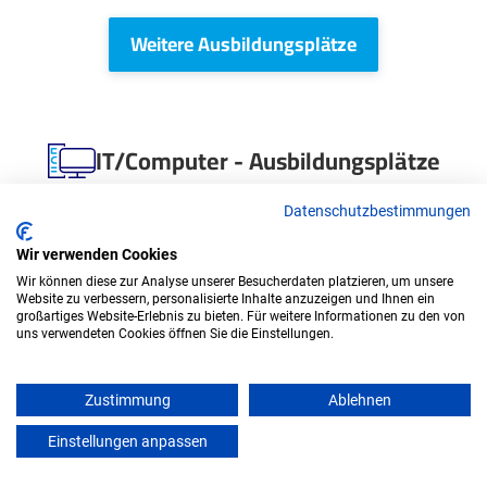
Weitere Ausbildungsplätze
IT/Computer - Ausbildungsplätze
Datenschutzbestimmungen
Wir verwenden Cookies
Wir können diese zur Analyse unserer Besucherdaten platzieren, um unsere
Website zu verbessern, personalisierte Inhalte anzuzeigen und Ihnen ein
großartiges Website-Erlebnis zu bieten. Für weitere Informationen zu den von
uns verwendeten Cookies öffnen Sie die Einstellungen.
Zustimmung
Ablehnen
Duales Studium Informatik (B.Sc.) am
virtuellen Campus - ASSMANN Electronic
Einstellungen anpassen
mein azubister
GmbH