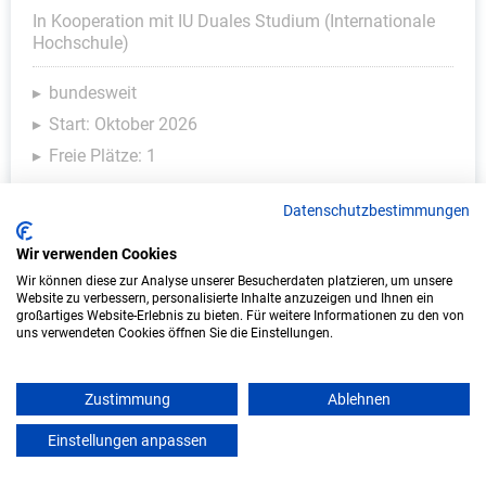
In Kooperation mit IU Duales Studium (Internationale
Hochschule)
bundesweit
Start: Oktober 2026
Freie Plätze: 1
Datenschutzbestimmungen
Wir verwenden Cookies
Wir können diese zur Analyse unserer Besucherdaten platzieren, um unsere
Website zu verbessern, personalisierte Inhalte anzuzeigen und Ihnen ein
großartiges Website-Erlebnis zu bieten. Für weitere Informationen zu den von
uns verwendeten Cookies öffnen Sie die Einstellungen.
Duales Studium Kindheitspädagogik (B.A.)
Zustimmung
Ablehnen
am virtuellen Campus - Stadt Schopfheim
Einstellungen anpassen
mein azubister
Stadt Schopfheim