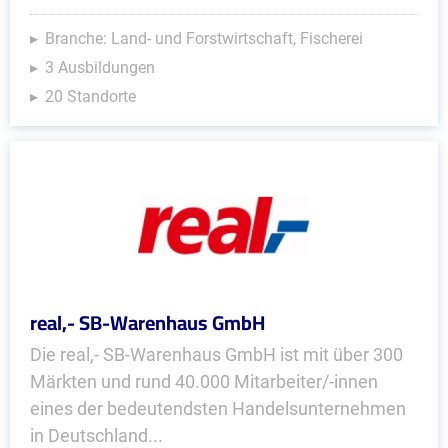
Branche: Land- und Forstwirtschaft, Fischerei
3 Ausbildungen
20 Standorte
real,- SB-Warenhaus GmbH
Die real,- SB-Warenhaus GmbH ist mit über 300
Märkten und rund 40.000 Mitarbeiter/-innen
eines der bedeutendsten Handelsunternehmen
in Deutschland...