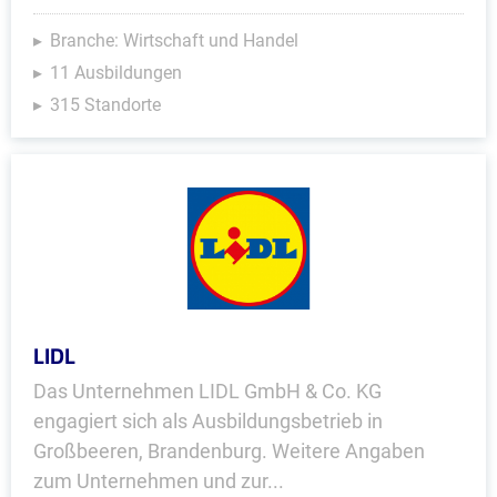
Branche: Wirtschaft und Handel
11 Ausbildungen
315 Standorte
LIDL
Das Unternehmen LIDL GmbH & Co. KG
engagiert sich als Ausbildungsbetrieb in
Großbeeren, Brandenburg. Weitere Angaben
zum Unternehmen und zur...