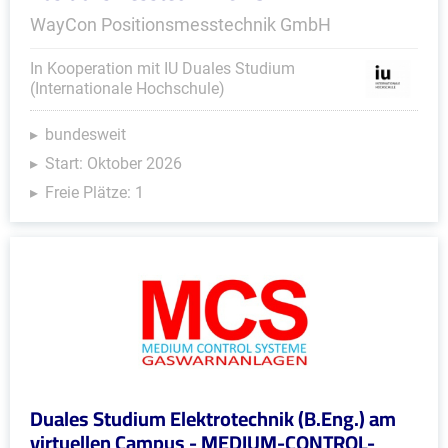
WayCon Positionsmesstechnik GmbH
In Kooperation mit IU Duales Studium
(Internationale Hochschule)
bundesweit
Start: Oktober 2026
Freie Plätze: 1
Duales Studium Elektrotechnik (B.Eng.) am
virtuellen Campus - MEDIUM-CONTROL-