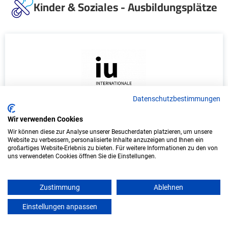
Kinder & Soziales - Ausbildungsplätze
Datenschutzbestimmungen
Wir verwenden Cookies
Duales Studium Soziale Arbeit (B.A.) am
Wir können diese zur Analyse unserer Besucherdaten platzieren, um unsere
virtuellen Campus - Heilpädagogisches
Website zu verbessern, personalisierte Inhalte anzuzeigen und Ihnen ein
Kinderheim St. Maria Kalzhofen
großartiges Website-Erlebnis zu bieten. Für weitere Informationen zu den von
uns verwendeten Cookies öffnen Sie die Einstellungen.
Heilpädagogisches Kinderheim St. Maria
Kalzhofen
Zustimmung
Ablehnen
In Kooperation mit IU Duales Studium (Internationale
Einstellungen anpassen
mein azubister
Hochschule)