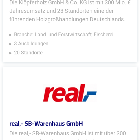
Die Klöpferholz GmbH & Co. KG ist mit 300 Mio. €
Jahresumsatz und 28 Standorten eine der
führenden Holzgroßhandlungen Deutschlands.
Branche: Land- und Forstwirtschaft, Fischerei
3 Ausbildungen
20 Standorte
real,- SB-Warenhaus GmbH
Die real,- SB-Warenhaus GmbH ist mit über 300