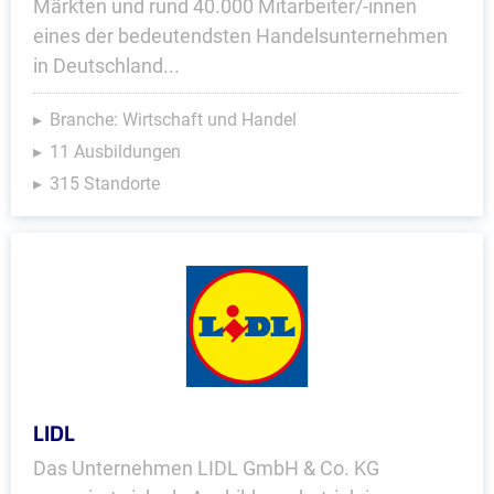
Märkten und rund 40.000 Mitarbeiter/-innen
eines der bedeutendsten Handelsunternehmen
in Deutschland...
Branche: Wirtschaft und Handel
11 Ausbildungen
315 Standorte
LIDL
Das Unternehmen LIDL GmbH & Co. KG