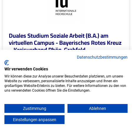
Duales Studium Soziale Arbeit (B.A.) am
virtuellen Campus - Bayerisches Rotes Kreuz
– Kreisverband Rhön-Grabfeld
Datenschutzbestimmungen
Bayerisches Rotes Kreuz – Kreisverband Rhön-
Grabfeld
Wir verwenden Cookies
Wir können diese zur Analyse unserer Besucherdaten platzieren, um unsere
In Kooperation mit IU Duales Studium (Internationale
Website zu verbessern, personalisierte Inhalte anzuzeigen und Ihnen ein
Hochschule)
großartiges Website-Erlebnis zu bieten. Für weitere Informationen zu den von
uns verwendeten Cookies öffnen Sie die Einstellungen.
bundesweit
Start: Oktober 2026
Zustimmung
Ablehnen
Freie Plätze: 1
Einstellungen anpassen
mein azubister