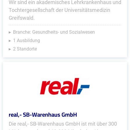
Wir sind ein akademisches Lehrkrankenhaus und
Tochtergesellschaft der Universitätsmedizin
Greifswald.
Branche: Gesundheits- und Sozialwesen
1 Ausbildung
2 Standorte
real,- SB-Warenhaus GmbH
Die real,- SB-Warenhaus GmbH ist mit über 300