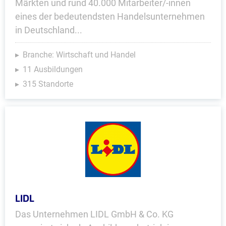
Märkten und rund 40.000 Mitarbeiter/-innen
eines der bedeutendsten Handelsunternehmen
in Deutschland...
Branche: Wirtschaft und Handel
11 Ausbildungen
315 Standorte
LIDL
Das Unternehmen LIDL GmbH & Co. KG