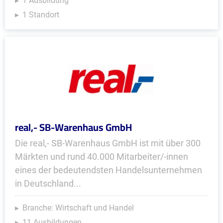
1 Ausbildung
1 Standort
real,- SB-Warenhaus GmbH
Die real,- SB-Warenhaus GmbH ist mit über 300
Märkten und rund 40.000 Mitarbeiter/-innen
eines der bedeutendsten Handelsunternehmen
in Deutschland...
Branche: Wirtschaft und Handel
11 Ausbildungen