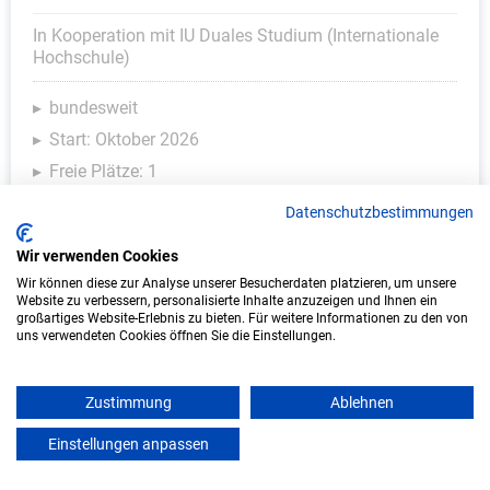
In Kooperation mit IU Duales Studium (Internationale
Hochschule)
bundesweit
Start: Oktober 2026
Freie Plätze: 1
Datenschutzbestimmungen
Wir verwenden Cookies
Wir können diese zur Analyse unserer Besucherdaten platzieren, um unsere
Website zu verbessern, personalisierte Inhalte anzuzeigen und Ihnen ein
großartiges Website-Erlebnis zu bieten. Für weitere Informationen zu den von
uns verwendeten Cookies öffnen Sie die Einstellungen.
Zustimmung
Ablehnen
Duales Studium Informatik (B.Sc.) am
virtuellen Campus - Vereinigte
Einstellungen anpassen
mein azubister
Hagelversicherung VVaG