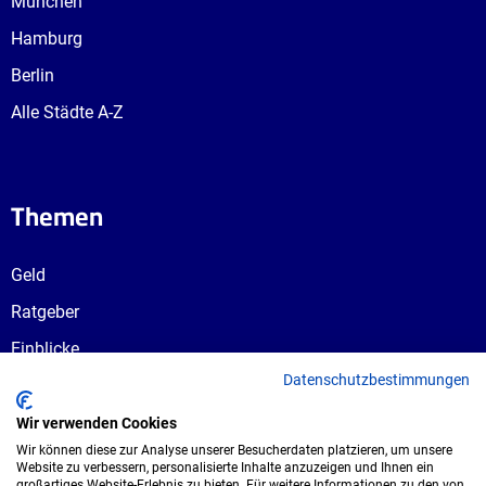
München
Hamburg
Berlin
Alle Städte A-Z
Themen
Geld
Ratgeber
Einblicke
Datenschutzbestimmungen
Ausbildungswege
Berufswahl
Wir verwenden Cookies
Wir können diese zur Analyse unserer Besucherdaten platzieren, um unsere
Website zu verbessern, personalisierte Inhalte anzuzeigen und Ihnen ein
großartiges Website-Erlebnis zu bieten. Für weitere Informationen zu den von