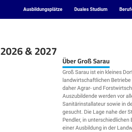
Ausbildungsplätze
Duales Studium
Beruf
 2026 & 2027
Leaflet
| ©
OpenStreetMap2
contributors
Über Groß Sarau
Groß Sarau ist ein kleines Dor
landwirtschaftlichen Betriebe 
daher Agrar- und Forstwirtsc
Auszubildende werden vor all
Sanitärinstallateur sowie in 
gesucht. Die Lage nahe der St
Pendler, in unterschiedlichen 
einer Ausbildung in der Land