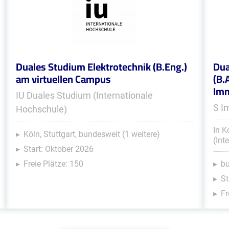
Duales Studium Elektrotechnik (B.Eng.)
Dua
am virtuellen Campus
(B.
Im
IU Duales Studium (Internationale
S I
Hochschule)
In K
Köln, Stuttgart, bundesweit (1 weitere)
(Int
Start: Oktober 2026
Freie Plätze: 150
b
St
Fr