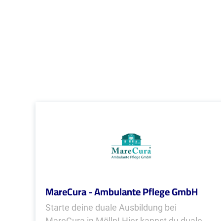
MareCura - Ambulante Pflege GmbH
Starte deine duale Ausbildung bei
MareCura in Mölln! Hier kannst du duale