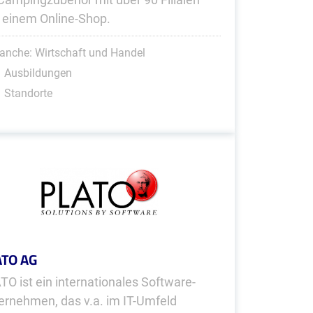
 einem Online-Shop.
anche: Wirtschaft und Handel
1 Ausbildungen
 Standorte
ATO AG
TO ist ein internationales Software-
ernehmen, das v.a. im IT-Umfeld