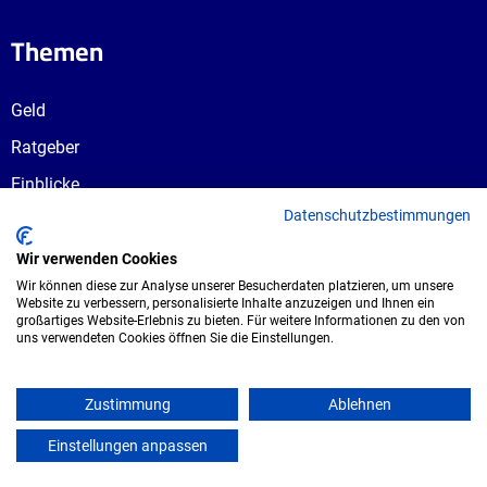
Themen
Geld
Ratgeber
Einblicke
Datenschutzbestimmungen
Ausbildungswege
Berufswahl
Wir verwenden Cookies
Wir können diese zur Analyse unserer Besucherdaten platzieren, um unsere
Website zu verbessern, personalisierte Inhalte anzuzeigen und Ihnen ein
großartiges Website-Erlebnis zu bieten. Für weitere Informationen zu den von
uns verwendeten Cookies öffnen Sie die Einstellungen.
Copyright © 2026 UmspannwerX Zukunft
GmbH. Alle Rechte vorbehalten.
Zustimmung
Ablehnen
Einstellungen anpassen
mein azubister