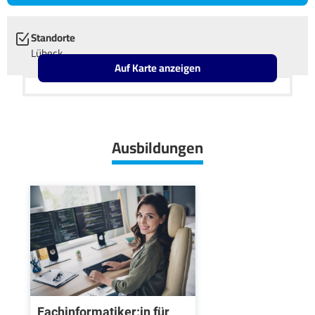
Standorte
Lübeck
Auf Karte anzeigen
Leaflet
OpenStreetMap2
+
−
Ausbildungen
Fachinformatiker:in für