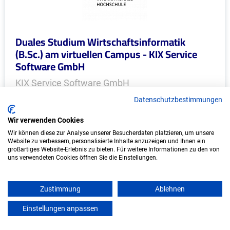
Duales Studium Wirtschaftsinformatik
(B.Sc.) am virtuellen Campus - KIX Service
Software GmbH
KIX Service Software GmbH
Datenschutzbestimmungen
In Kooperation mit IU Duales Studium (Internationale
Hochschule)
Wir verwenden Cookies
Wir können diese zur Analyse unserer Besucherdaten platzieren, um unsere
bundesweit
Website zu verbessern, personalisierte Inhalte anzuzeigen und Ihnen ein
großartiges Website-Erlebnis zu bieten. Für weitere Informationen zu den von
Start: Oktober 2026
uns verwendeten Cookies öffnen Sie die Einstellungen.
Freie Plätze: 1
Zustimmung
Ablehnen
Einstellungen anpassen
mein azubister
Weitere Ausbildungsplätze