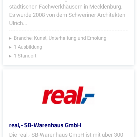
städtischen Fachwerkhäusern in Mecklenburg.
Es wurde 2008 von dem Schweriner Architekten
Ulrich...
Branche: Kunst, Unterhaltung und Erholung
1 Ausbildung
1 Standort
real,- SB-Warenhaus GmbH
Die real,- SB-Warenhaus GmbH ist mit über 300