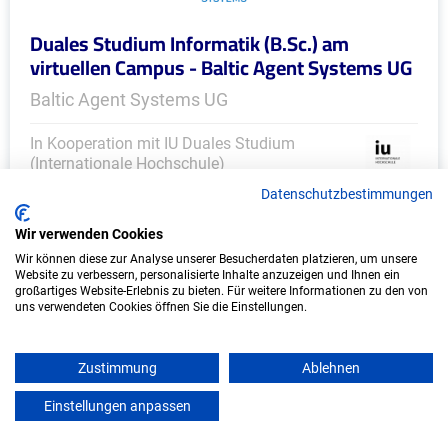
Duales Studium Informatik (B.Sc.) am
virtuellen Campus - Baltic Agent Systems UG
Baltic Agent Systems UG
In Kooperation mit IU Duales Studium
(Internationale Hochschule)
Datenschutzbestimmungen
bundesweit
Wir verwenden Cookies
Start: Oktober 2026
Wir können diese zur Analyse unserer Besucherdaten platzieren, um unsere
Freie Plätze: 1
Website zu verbessern, personalisierte Inhalte anzuzeigen und Ihnen ein
großartiges Website-Erlebnis zu bieten. Für weitere Informationen zu den von
uns verwendeten Cookies öffnen Sie die Einstellungen.
Weitere Ausbildungsplätze
Zustimmung
Ablehnen
Einstellungen anpassen
mein azubister