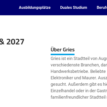
Ausbildungsplätze
Duales Studium
Beruf
 & 2027
Leaflet
| ©
OpenStreetMap2
contributors
Über Gries
Gries ist ein Stadtteil von Au
verschiedenste Branchen, dar
Handwerksbetriebe. Beliebte 
Elektroniker und Maurer. Aus
gesucht. Außerdem gibt es hi
Einzelhandel oder in der Gast
familienfreundlicher Stadtteil